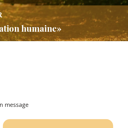
R
lation humaine»
un message