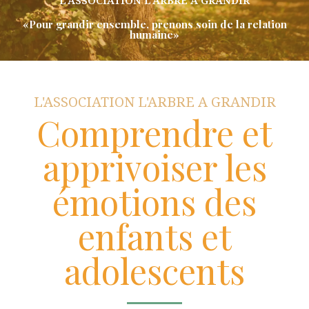
L'ASSOCIATION L'ARBRE A GRANDIR
«Pour grandir ensemble, prenons soin de la relation
humaine»
L'ASSOCIATION L'ARBRE A GRANDIR
Comprendre et
apprivoiser les
émotions des
enfants et
adolescents